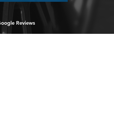
oogle Reviews
ntact
obedrijf Kalsbeek
fschip 1
47 DM Heerenveen
: 0513 - 87 06 98 en
3 - 87 06 99
WhatsApp
+31 643 130 162
o@autokalsbeek.nl
.autokalsbeek.nl