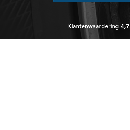
Klantenwaardering
4,7
Autobedrijf Kalsbeek
Home
Over ons
Occasions
Service
Garantie
Contact
Privacy- en cookiesverklaring