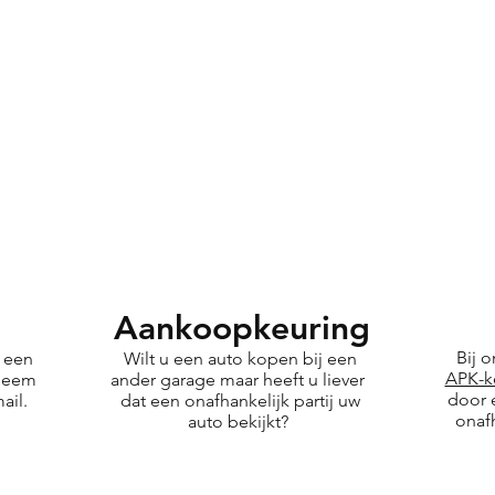
Aankoopkeuring
Bij 
f een
Wilt u een auto kopen bij een
APK-k
Neem
ander garage maar heeft u liever
door 
ail.
dat een onafhankelijk partij uw
onafh
auto bekijkt?