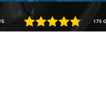
/5
175 G
Openingstijden
Co
Showroom
Aut
Ma t/m vrij: 09.00 - 17.00 uur
Tur
Zaterdag: 10:00 - 16:00
84
Zondag:
gesloten
Tel
Werkplaats
051
Ma t/m vrij: 08.00 - 17.00 uur
Zaterdag:
gesloten
Zondag:
gesloten
inf
www