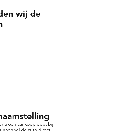
den wij de
n
naamstelling
r u een aankoop doet bij
kunnen wij de auto direct