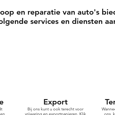
oop en reparatie van auto's bie
olgende services en diensten aa
e
Export
Te
dt
Bij ons kunt u ook terecht voor
Wannee
 en
vrijwaring en exportpapieren. Klik
ons, 