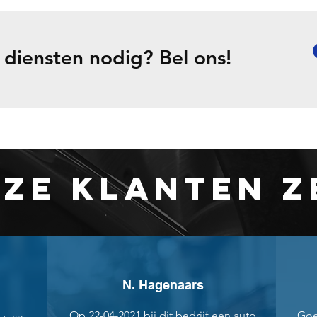
 diensten nodig? Bel ons!
ZE KLANTEN 
N. Hagenaars
Op 22-04-2021 bij dit bedrijf een auto
Goe