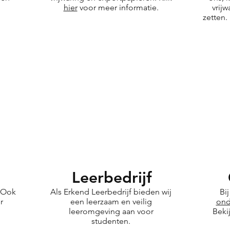
hier
voor meer informatie.
vrij
zetten.
g
Leerbedrijf
? Ook
Als Erkend Leerbedrijf bieden wij
Bi
r
een leerzaam en veilig
ond
leeromgeving aan voor
Beki
studenten.