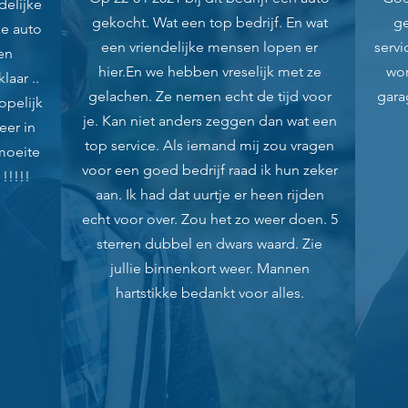
delijke
gekocht. Wat een top bedrijf. En wat
ge
ke auto
een vriendelijke mensen lopen er
servi
 en
hier.
En we hebben vreselijk met ze
wor
aar ..
gelachen. Ze nemen echt de tijd voor
gara
opelijk
je. Kan niet anders zeggen dan wat een
eer in
top service. Als iemand mij zou vragen
moeite
voor een goed bedrijf raad ik hun zeker
!!!!!
aan. Ik had dat uurtje er heen rijden
echt voor over. Zou het zo weer doen. 5
sterren dubbel en dwars waard. Zie
jullie binnenkort weer. Mannen
hartstikke bedankt voor alles.