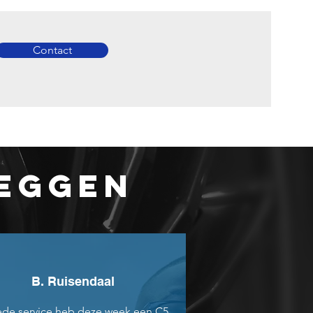
Contact
ZEGGEN
B. Ruisendaal
de service heb deze week een C5